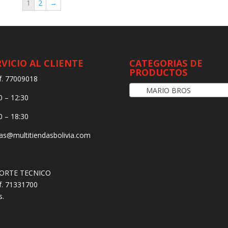
1
2
→
RVICIO AL CLIENTE
CATEGORIAS DE
PRODUCTOS
f. 77009018
MARIO BROS
0 – 12:30
0 – 18:30
as@multitiendasbolivia.com
ORTE TECNICO
f. 71331700
s.