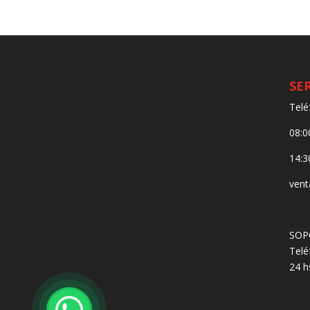
SE
Telé
08:0
14:3
vent
SOP
Telé
24 h