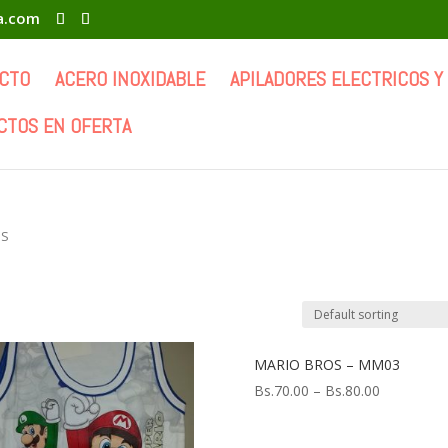
ia.com
CTO
ACERO INOXIDABLE
APILADORES ELECTRICOS Y
CTOS EN OFERTA
OS
MARIO BROS – MM03
Bs.
70.00
–
Bs.
80.00