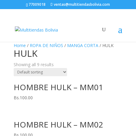
77009018
ventas@multitiendasbolivia.com
Home
/
ROPA DE NIÑOS
/
MANGA CORTA
/ HULK
HULK
Showing all 9 results
HOMBRE HULK – MM01
Bs.
100.00
HOMBRE HULK – MM02
Bs.
100.00