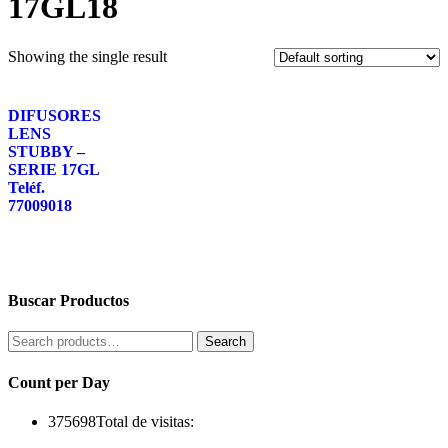
17GL18
Showing the single result
DIFUSORES
LENS
STUBBY –
SERIE 17GL
Teléf.
77009018
Buscar Productos
Search
Search
for:
Count per Day
375698
Total de visitas: