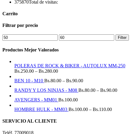
375870
Total de visitas:
Carrito
Filtrar por precio
Min
Max
Filter
price
price
Productos Mejor Valorados
POLERAS DE ROCK & BIKER - AUTOLUX MM-250
Bs.
250.00
–
Bs.
280.00
BEN 10 - M10
Bs.
80.00
–
Bs.
90.00
RANDY Y LOS NINJAS - M08
Bs.
80.00
–
Bs.
90.00
AVENGERS - MM01
Bs.
100.00
HOMBRE HULK - MM03
Bs.
100.00
–
Bs.
110.00
SERVICIO AL CLIENTE
Teléf. 77009018