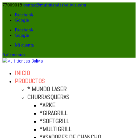
77009018
ventas@multitiendasbolivia.com
Facebook
Google
Facebook
Google
Mi cuenta
0 elementos
INICIO
PRODUCTOS
* MUNDO LASER
CHURRASQUERAS
*ARKE
*GIRAGRILL
*SOFTGRILL
*MULTIGRILL
*ASADORES DE CHANCHO