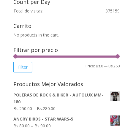
Count per Day
Total de visitas:
375159
Carrito
No products in the cart.
Filtrar por precio
Min
Max
Price:
Bs.0
—
Bs.260
Filter
price
price
Productos Mejor Valorados
POLERAS DE ROCK & BIKER - AUTOLUX MM-
180
Bs.
250.00
–
Bs.
280.00
ANGRY BIRDS - STAR WARS-5
Bs.
80.00
–
Bs.
90.00