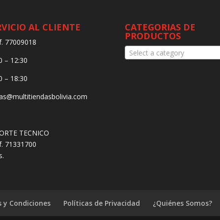
RVICIO AL CLIENTE
CATEGORIAS DE
PRODUCTOS
f. 77009018
Select a category
0 – 12:30
0 – 18:30
as@multitiendasbolivia.com
ORTE TECNICO
f. 71331700
s.
 y Condiciones
Políticas de Privacidad
¿Quiénes Somos?