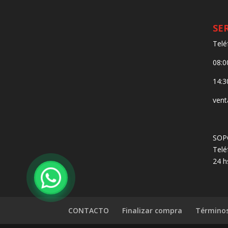
SE
Telé
08:0
14:3
vent
SOP
Telé
24 h
CONTACTO
Finalizar compra
Términos