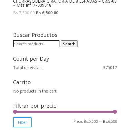
CHURRASQUERA GIRATORIA DE 8 ESPADAS – CRIS-08
– Más Inf. 77009018
Bs.
7,500.00
Bs.
6,500.00
Buscar Productos
Search
Search
for:
Count per Day
Total de visitas:
375017
Carrito
No products in the cart.
Filtrar por precio
Min
Max
Price:
Bs.5,500
—
Bs.6,500
Filter
price
price