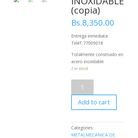
INOXIDABLE
(copia)
Bs.
8,350.00
Entrega inmediata:
Teléf.:77009018
Totalmente construido en
acero inoxidable
2 in stock
CARRITO
DE
CHURROS
Add to cart
CON
3
DULCERAS
-
Categories:
100%
METALMECANICA DE