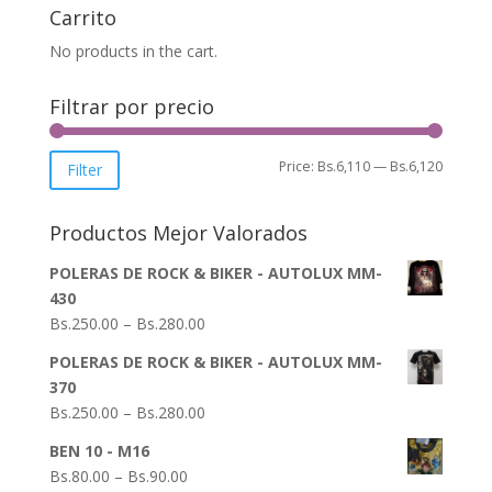
Carrito
No products in the cart.
Filtrar por precio
Min
Max
Price:
Bs.6,110
—
Bs.6,120
Filter
price
price
Productos Mejor Valorados
POLERAS DE ROCK & BIKER - AUTOLUX MM-
430
Bs.
250.00
–
Bs.
280.00
POLERAS DE ROCK & BIKER - AUTOLUX MM-
370
Bs.
250.00
–
Bs.
280.00
BEN 10 - M16
Bs.
80.00
–
Bs.
90.00