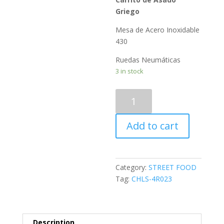
Griego
Mesa de Acero Inoxidable
430
Ruedas Neumáticas
3 in stock
PHLS-
4R024
-
Add to cart
Carrito
Multifuncional
5*1
quantity
Category:
STREET FOOD
Tag:
CHLS-4R023
Description