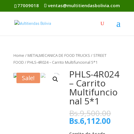
77009018
ventas@multitiendasbolivia.com
Home
/
METALMECANICA DE FOOD TRUCKS
/
STREET
FOOD
/ PHLS-4R024 – Carrito Multifuncional 5*1
PHLS-4R024
Sale!
– Carrito
Multifuncio
nal 5*1
Bs.
9,500.00
Bs.
6,112.00
Carrito de Asado