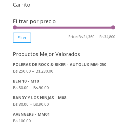
Carrito
Filtrar por precio
Min
Max
Price:
Bs.24,360
—
Bs.34,800
Filter
price
price
Productos Mejor Valorados
POLERAS DE ROCK & BIKER - AUTOLUX MM-250
Bs.
250.00
–
Bs.
280.00
BEN 10 - M10
Bs.
80.00
–
Bs.
90.00
RANDY Y LOS NINJAS - M08
Bs.
80.00
–
Bs.
90.00
AVENGERS - MM01
Bs.
100.00