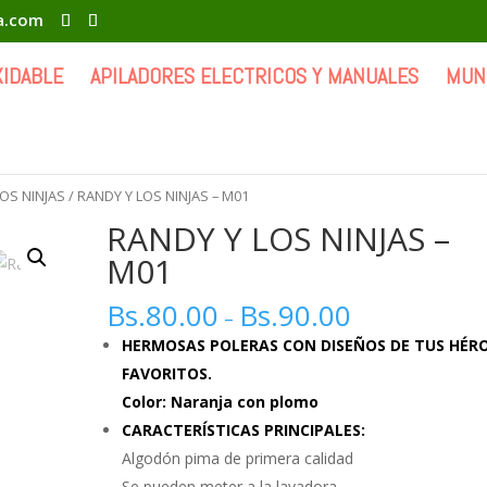
ia.com
XIDABLE
APILADORES ELECTRICOS Y MANUALES
MUN
OS NINJAS
/ RANDY Y LOS NINJAS – M01
RANDY Y LOS NINJAS –
M01
Bs.
80.00
Bs.
90.00
–
HERMOSAS POLERAS CON DISEÑOS DE TUS HÉR
FAVORITOS.
Color: Naranja con plomo
CARACTERÍSTICAS PRINCIPALES:
Algodón pima de primera calidad
Se pueden meter a la lavadora