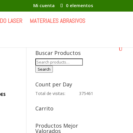
Mi cuenta
0 elementos
DO LASER
MATERIALES ABRASIVOS
Buscar Productos
Search
for:
Search
Count per Day
Total de visitas:
375461
OES
Carrito
Productos Mejor
Valorados