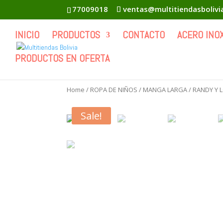
77009018
ventas@multitiendasboliv
INICIO
PRODUCTOS
CONTACTO
ACERO INO
PRODUCTOS EN OFERTA
Home
/
ROPA DE NIÑOS
/
MANGA LARGA
/
RANDY Y L
Sale!