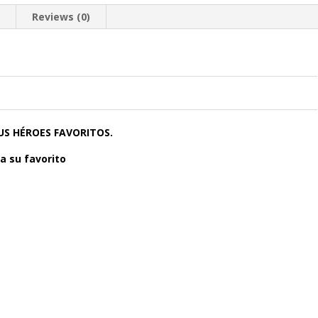
n
Reviews (0)
0
0
0
US HÉROES FAVORITOS.
a su favorito