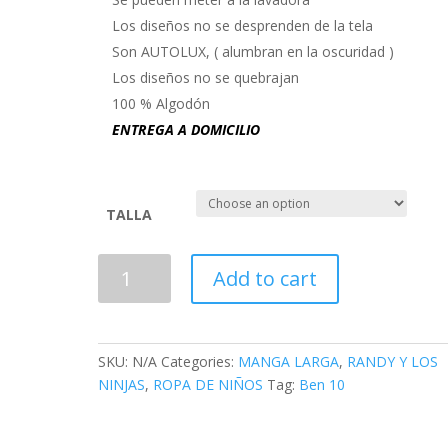
Los diseños no se desprenden de la tela
Son AUTOLUX, ( alumbran en la oscuridad )
Los diseños no se quebrajan
100 % Algodón
ENTREGA A DOMICILIO
TALLA
RANDY
Add to cart
Y
LOS
NINJAS
-
SKU:
N/A
Categories:
MANGA LARGA
,
RANDY Y LOS
M01
NINJAS
,
ROPA DE NIÑOS
Tag:
Ben 10
quantity