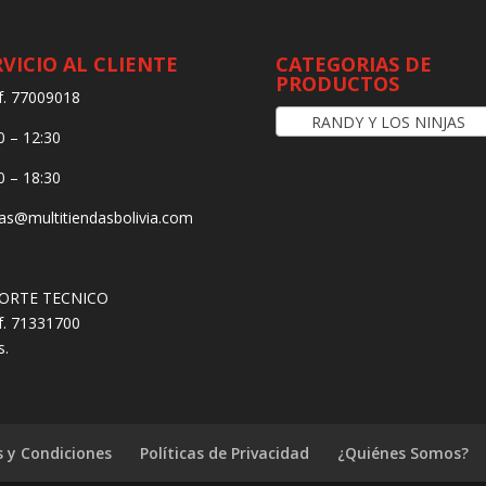
RVICIO AL CLIENTE
CATEGORIAS DE
PRODUCTOS
f. 77009018
RANDY Y LOS NINJAS
0 – 12:30
0 – 18:30
as@multitiendasbolivia.com
ORTE TECNICO
f. 71331700
s.
 y Condiciones
Políticas de Privacidad
¿Quiénes Somos?