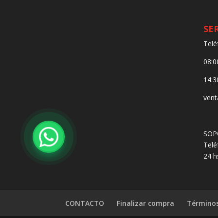
SE
Telé
08:0
14:3
vent
SOP
Telé
24 h
CONTACTO
Finalizar compra
Términos