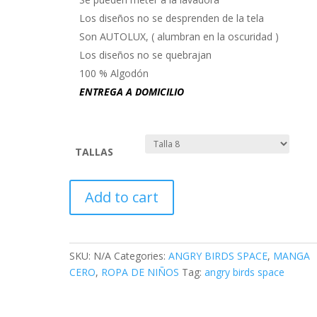
Los diseños no se desprenden de la tela
Son AUTOLUX, ( alumbran en la oscuridad )
Los diseños no se quebrajan
100 % Algodón
ENTREGA A DOMICILIO
TALLAS
ANGRY
Add to cart
BIRDS
SPACE
-
MM02
SKU:
N/A
Categories:
ANGRY BIRDS SPACE
,
MANGA
quantity
CERO
,
ROPA DE NIÑOS
Tag:
angry birds space