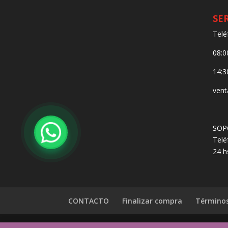
SE
Telé
08:0
14:3
vent
SOP
Telé
24 h
CONTACTO
Finalizar compra
Términos
© MULTITIENDAS BOLIVIA All Rights Reserved