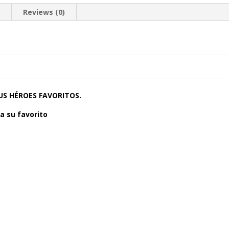
n
Reviews (0)
0
0
0
US HÉROES FAVORITOS.
a su favorito