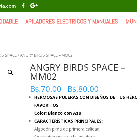
via.com
XIDABLE
APILADORES ELECTRICOS Y MANUALES
MUN
DS SPACE
/ ANGRY BIRDS SPACE – MM02
ANGRY BIRDS SPACE –
MM02
Bs.
70.00
Bs.
80.00
–
HERMOSAS POLERAS CON DISEÑOS DE TUS HÉR
FAVORITOS.
Color: Blanco con Azul
CARACTERÍSTICAS PRINCIPALES:
Algodón pima de primera calidad
Se pueden meter a la lavadora