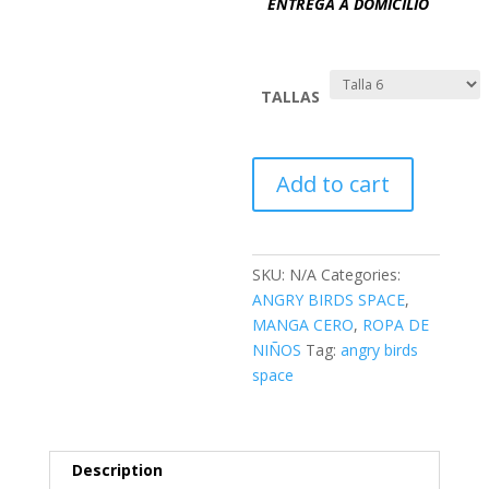
ENTREGA A DOMICILIO
TALLAS
ANGRY
Add to cart
BIRDS
SPACE
-
MM05
SKU:
N/A
Categories:
quantity
ANGRY BIRDS SPACE
,
MANGA CERO
,
ROPA DE
NIÑOS
Tag:
angry birds
space
Description