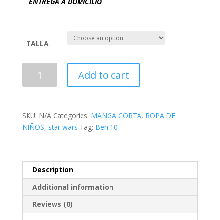
ENTREGA A DOMICILIO
TALLA
ANGRY
Add to cart
BIRDS
STAR
WARS
-
SKU:
N/A
Categories:
MANGA CORTA
,
ROPA DE
MM01
NIÑOS
,
star wars
Tag:
Ben 10
quantity
Description
Additional information
Reviews (0)