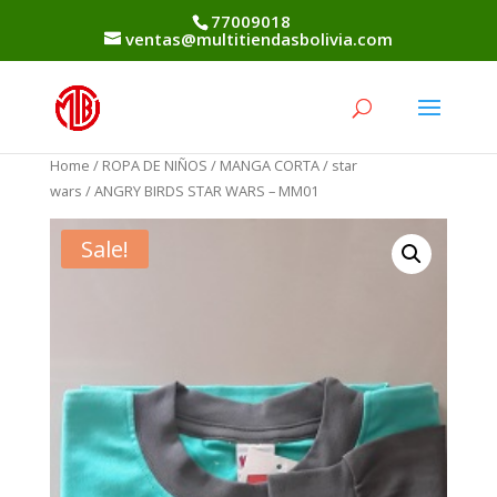
77009018
ventas@multitiendasbolivia.com
Home
/
ROPA DE NIÑOS
/
MANGA CORTA
/
star
wars
/ ANGRY BIRDS STAR WARS – MM01
Sale!