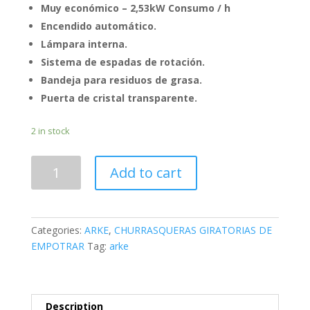
Muy económico – 2,53kW Consumo / h
Encendido automático.
Lámpara interna.
Sistema de espadas de rotación.
Bandeja para residuos de grasa.
Puerta de cristal transparente.
2 in stock
ASADOR
Add to cart
HORIZONTAL
ELECTRICO
DE
EMPOTRAR
Categories:
ARKE
,
CHURRASQUERAS GIRATORIAS DE
GIRATORIO
EMPOTRAR
Tag:
arke
DE
4
ESPADAS
CHE-
Description