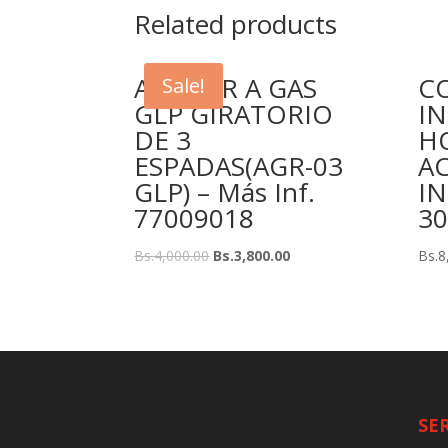
Related products
ASADOR A GAS
C
Sale!
GLP GIRATORIO
IN
DE 3
HO
ESPADAS(AGR-03
A
GLP) – Más Inf.
IN
77009018
30
Bs.
4,000.00
Bs.
3,800.00
Bs.
8
SE