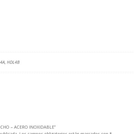
4A, HDL4B
HANCHO – ACERO INOXIDABLE”
publicada.
Los campos obligatorios están marcados con
*