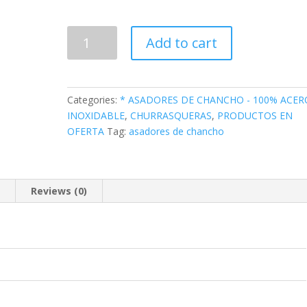
ASADORES
Add to cart
DE
CHANCHO
-
ACERO
Categories:
* ASADORES DE CHANCHO - 100% ACER
INOXIDABLE
INOXIDABLE
,
CHURRASQUERAS
,
PRODUCTOS EN
quantity
OFERTA
Tag:
asadores de chancho
n
Reviews (0)
0
0
0