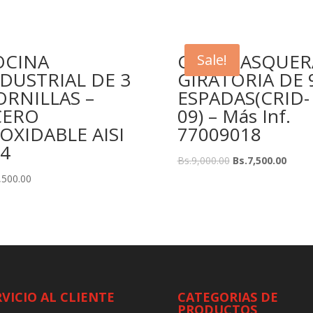
OCINA
CHURRASQUER
Sale!
DUSTRIAL DE 3
GIRATORIA DE 
RNILLAS –
ESPADAS(CRID-
CERO
09) – Más Inf.
OXIDABLE AISI
77009018
4
Bs.
9,000.00
Bs.
7,500.00
,500.00
RVICIO AL CLIENTE
CATEGORIAS DE
PRODUCTOS