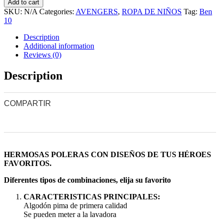
AVENGERS
Add to cart
-
SKU:
N/A
Categories:
AVENGERS
,
ROPA DE NIÑOS
Tag:
Ben
MM03
10
quantity
Description
Additional information
Reviews (0)
Description
COMPARTIR
0
0
0
0
0
HERMOSAS POLERAS CON DISEÑOS DE TUS HÉROES
FAVORITOS.
Diferentes tipos de combinaciones, elija su favorito
CARACTERISTICAS PRINCIPALES:
Algodón pima de primera calidad
Se pueden meter a la lavadora