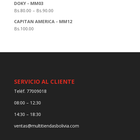
DOKY - MM03
Bs.
80.00
–
Bs.
90.00
CAPITAN AMERICA - MM12
Bs.
100.00
SERVICIO AL CLIENTE
Teléf. 77009018
08:00 – 12:30
14:30 – 18:30
ventas@multitiendasbolivia.com