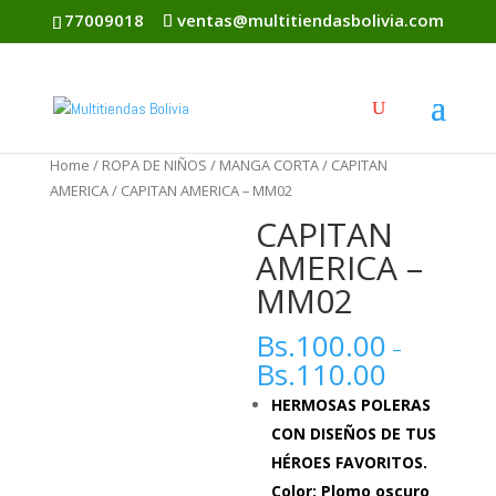
77009018
ventas@multitiendasbolivia.com
Home
/
ROPA DE NIÑOS
/
MANGA CORTA
/
CAPITAN
AMERICA
/ CAPITAN AMERICA – MM02
CAPITAN
AMERICA –
MM02
Bs.
100.00
–
Bs.
110.00
HERMOSAS POLERAS
CON DISEÑOS DE TUS
HÉROES FAVORITOS.
Color: Plomo oscuro