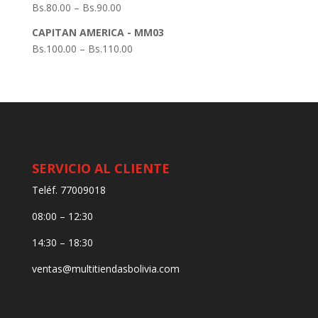
Bs.
80.00
–
Bs.
90.00
CAPITAN AMERICA - MM03
Bs.
100.00
–
Bs.
110.00
SERVICIO AL CLIENTE
Teléf. 77009018
08:00 – 12:30
14:30 – 18:30
ventas@multitiendasbolivia.com