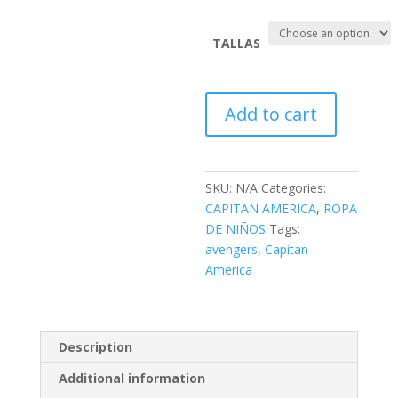
TALLAS
CAPITAN
Add to cart
AMERICA
-
MM02
quantity
SKU:
N/A
Categories:
CAPITAN AMERICA
,
ROPA
DE NIÑOS
Tags:
avengers
,
Capitan
America
Description
Additional information