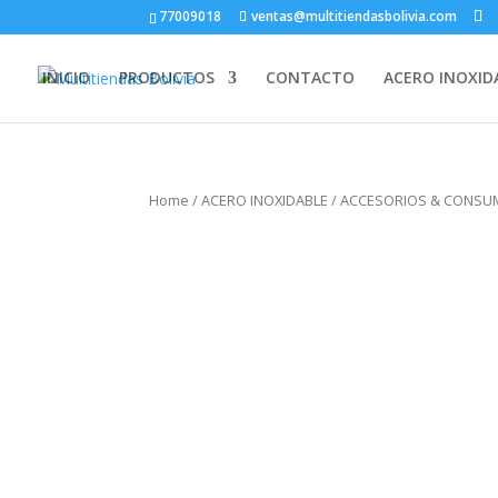
77009018
ventas@multitiendasbolivia.com
INICIO
PRODUCTOS
CONTACTO
ACERO INOXID
Home
/
ACERO INOXIDABLE
/
ACCESORIOS & CONSUM