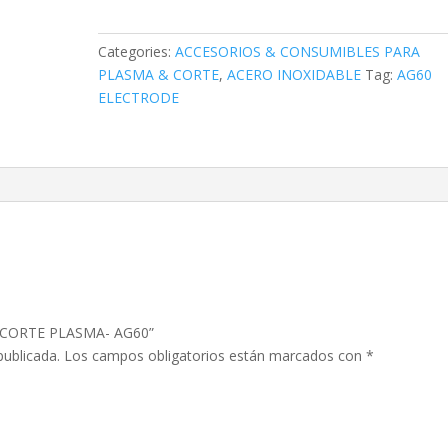
DE
CORTE
PLASMA-
Categories:
ACCESORIOS & CONSUMIBLES PARA
AG60
PLASMA & CORTE
,
ACERO INOXIDABLE
Tag:
AG60
quantity
ELECTRODE
DE CORTE PLASMA- AG60”
publicada.
Los campos obligatorios están marcados con
*