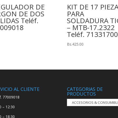
EGULADOR DE
KIT DE 17 PIEZ
RGON DE DOS
PARA
LIDAS Teléf.
SOLDADURA TI
009018
– MTB-17.2322
Teléf. 71331700
Bs.
425.00
VICIO AL CLIENTE
CATEGORIAS DE
PRODUCTOS
f. 77009018
0 – 12:30
0 – 18:30