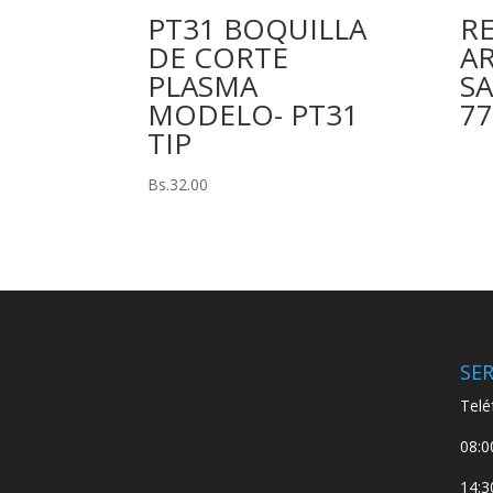
PT31 BOQUILLA
R
DE CORTE
A
PLASMA
SA
MODELO- PT31
77
TIP
Bs.
32.00
SER
Telé
08:0
14:3