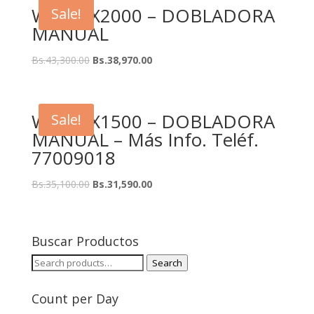
WS-1.2X2000 – DOBLADORA
Sale!
MANUAL
Bs.
43,300.00
Bs.
38,970.00
WS-1.2X1500 – DOBLADORA
Sale!
MANUAL – Más Info. Teléf.
77009018
Bs.
35,100.00
Bs.
31,590.00
Buscar Productos
Search
Search
for:
Count per Day