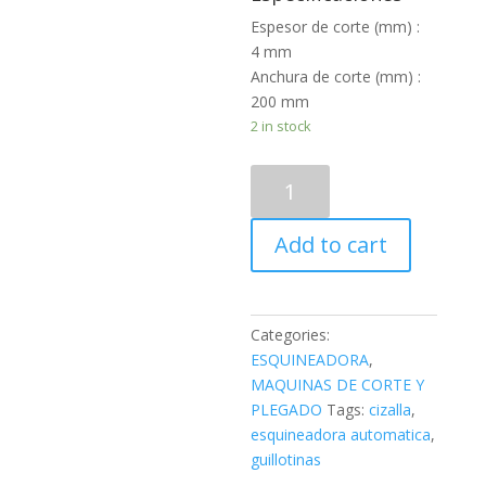
Espesor de corte (mm) :
4 mm
Anchura de corte (mm) :
200 mm
2 in stock
ESQUINEADORA
AUTOMATICA
-
Add to cart
4X200
quantity
Categories:
ESQUINEADORA
,
MAQUINAS DE CORTE Y
PLEGADO
Tags:
cizalla
,
esquineadora automatica
,
guillotinas