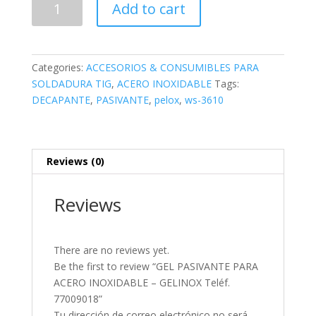
Add to cart
PASIVANTE
PARA
ACERO
INOXIDABLE
Categories:
ACCESORIOS & CONSUMIBLES PARA
-
SOLDADURA TIG
,
ACERO INOXIDABLE
Tags:
GELINOX
DECAPANTE
,
PASIVANTE
,
pelox
,
ws-3610
Teléf.
77009018
quantity
Reviews (0)
Reviews
There are no reviews yet.
Be the first to review “GEL PASIVANTE PARA
ACERO INOXIDABLE – GELINOX Teléf.
77009018”
Tu dirección de correo electrónico no será