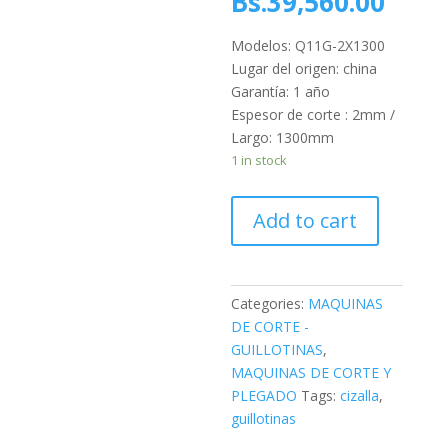
Bs.
39,560.00
Modelos: Q11G-2X1300
Lugar del origen: china
Garantía: 1 año
Espesor de corte : 2mm /
Largo: 1300mm
1 in stock
Q11G-
Add to cart
2X1300
-
GUILLOTINAS
ELECTRICAS
Categories:
MAQUINAS
quantity
DE CORTE -
GUILLOTINAS
,
MAQUINAS DE CORTE Y
PLEGADO
Tags:
cizalla
,
guillotinas