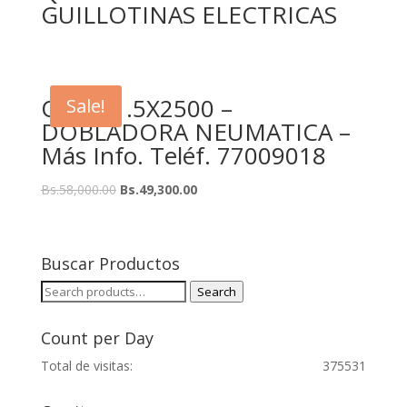
GUILLOTINAS ELECTRICAS
QTDF-1.5X2500 –
Sale!
DOBLADORA NEUMATICA –
Más Info. Teléf. 77009018
Bs.
58,000.00
Bs.
49,300.00
Buscar Productos
Search
Search
for:
Count per Day
Total de visitas:
375531