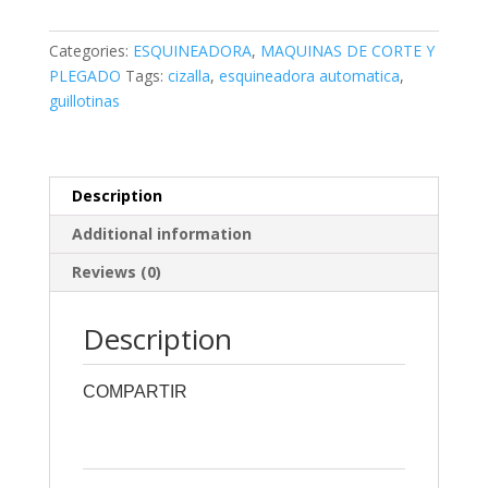
PUNZONADO
Y
Categories:
ESQUINEADORA
,
MAQUINAS DE CORTE Y
CIZALLAMIENTO
PLEGADO
Tags:
cizalla
,
esquineadora automatica
,
ELECTRICA
guillotinas
PARA
ACERO
AL
CARBONO
Description
Y
Additional information
ACERO
INOX
Reviews (0)
MODELO
Q432-
Description
8B
quantity
COMPARTIR
0
0
0
0
0