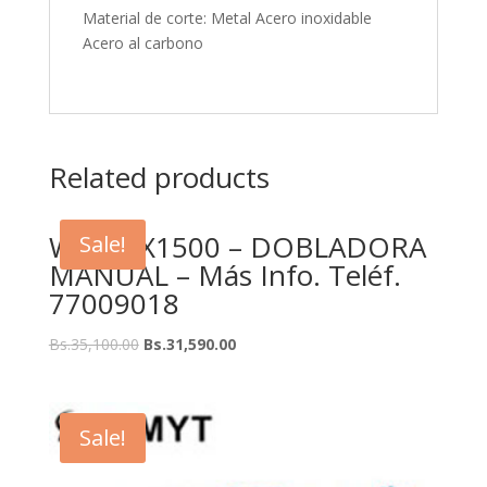
Material de corte: Metal Acero inoxidable
Acero al carbono
Related products
WS-1.2X1500 – DOBLADORA
Sale!
MANUAL – Más Info. Teléf.
77009018
Bs.
35,100.00
Bs.
31,590.00
Sale!