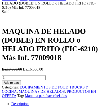
HELADO (DOBLE) EN ROLLO o HELADO FRITO (FIC-
6210) Más Inf. 77009018
Sale!
MAQUINA DE HELADO
(DOBLE) EN ROLLO o
HELADO FRITO (FIC-6210)
Más Inf. 77009018
Bs.
19,000.00
Bs.
16,500.00
MAQUINA
DE
Add to cart
HELADO
Categories:
EQUIPAMIENTOS DE FOOD TRUCKS Y
(DOBLE)
COCINA
,
MAQUINAS DE HELADOS
,
PRODUCTOS EN
EN
OFERTA
Tag:
Maquina para hacer helados
ROLLO
o
Description