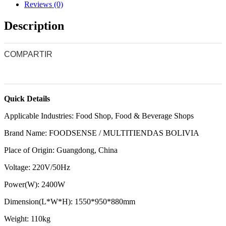
HELADO
Reviews (0)
FRITO
(FIC-
Description
6210)
Más
Inf.
COMPARTIR
77009018
0
0
0
quantity
0
0
Quick Details
Applicable Industries:
Food Shop, Food & Beverage Shops
Brand Name:
FOODSENSE / MULTITIENDAS BOLIVIA
Place of Origin:
Guangdong, China
Voltage:
220V/50Hz
Power(W):
2400W
Dimension(L*W*H):
1550*950*880mm
Weight:
110kg