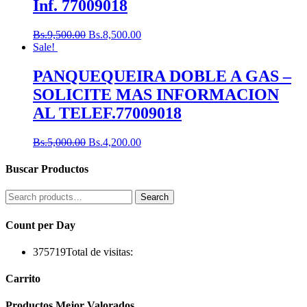
Inf. 77009018
Bs.
9,500.00
Bs.
8,500.00
Sale!
PANQUEQUEIRA DOBLE A GAS –
SOLICITE MAS INFORMACION
AL TELEF.77009018
Bs.
5,000.00
Bs.
4,200.00
Buscar Productos
Search
Search
for:
Count per Day
375719
Total de visitas:
Carrito
Productos Mejor Valorados