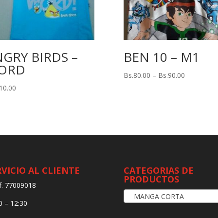
GRY BIRDS –
BEN 10 – M1
ORD
Bs.
80.00
–
Bs.
90.00
10.00
RVICIO AL CLIENTE
CATEGORIAS DE
PRODUCTOS
f. 77009018
MANGA CORTA
0 – 12:30