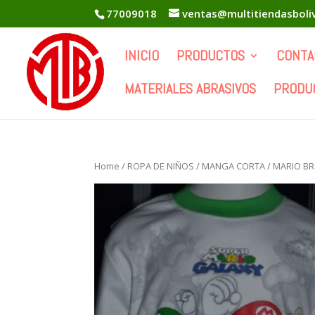
77009018
ventas@multitiendasboli
INICIO
PRODUCTOS
CONTA
MATERIALES ABRASIVOS
PRODU
Home
/
ROPA DE NIÑOS
/
MANGA CORTA
/ MARIO B