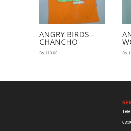
ANGRY BIRDS –
AN
CHANCHO
W
Bs.
110.00
Bs.
1
SE
Telé
08:0