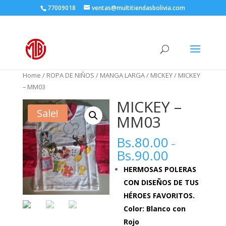
77009018
ventas@multitiendasbolivia.com
Home
/
ROPA DE NIÑOS
/
MANGA LARGA
/
MICKEY
/ MICKEY
– MM03
MICKEY –
Sale!
MM03
Bs.
80.00
–
Bs.
90.00
HERMOSAS POLERAS
CON DISEÑOS DE TUS
HÉROES FAVORITOS.
Color: Blanco con
Rojo