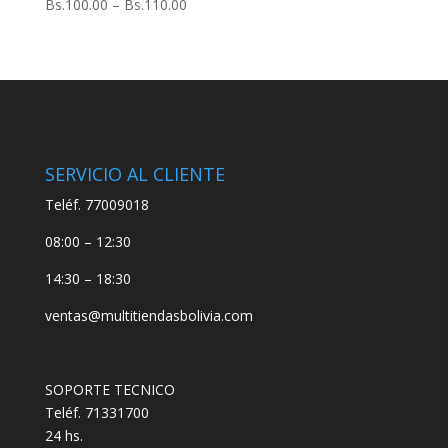
Bs.
100.00
–
Bs.
110.00
SERVICIO AL CLIENTE
Teléf. 77009018
08:00 – 12:30
14:30 – 18:30
ventas@multitiendasbolivia.com
SOPORTE TECNICO
Teléf. 71331700
24 hs.