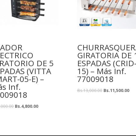
SADOR
CHURRASQUER
LECTRICO
GIRATORIA DE 
RATORIO DE 5
ESPADAS (CRID
PADAS (VITTA
15) – Más Inf.
ART-05-E) –
77009018
s Inf.
Bs.
13,000.00
Bs.
11,500.00
009018
,000.00
Bs.
4,800.00