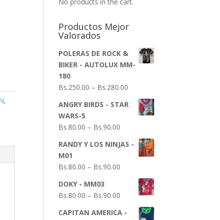
No products in the cart.
Productos Mejor
Valorados
POLERAS DE ROCK &
BIKER - AUTOLUX MM-
180
Bs.
250.00
–
Bs.
280.00
N
,
ANGRY BIRDS - STAR
WARS-5
Bs.
80.00
–
Bs.
90.00
RANDY Y LOS NINJAS -
M01
Bs.
80.00
–
Bs.
90.00
DOKY - MM03
Bs.
80.00
–
Bs.
90.00
CAPITAN AMERICA -