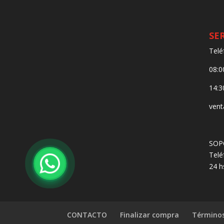
SE
Telé
08:0
14:3
vent
SOP
Telé
24 h
CONTACTO
Finalizar compra
Términos