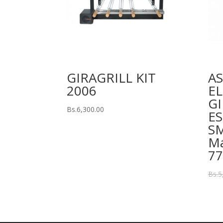
GIRAGRILL KIT
A
2006
E
GI
Bs.
6,300.00
ES
SM
Má
77
Bs.
5