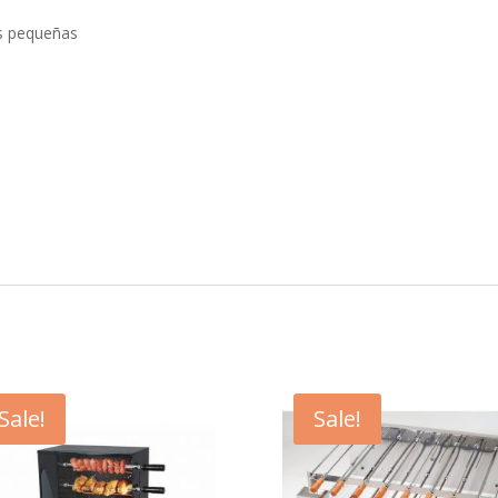
es pequeñas
Sale!
Sale!