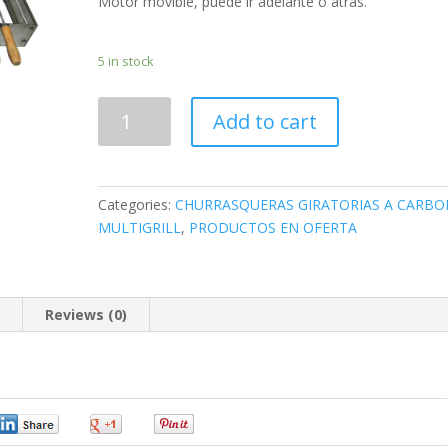
Motor movible, puede ir adelante o atrás.
5 in stock
MULTIGRIL
Add to cart
010S
-
100%
ACERO
Categories:
CHURRASQUERAS GIRATORIAS A CARBO
INOXIDABLE
MULTIGRILL
,
PRODUCTOS EN OFERTA
quantity
n
Reviews (0)
0
0
0