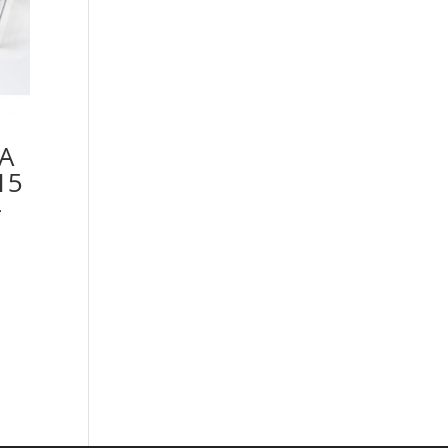
A
15
-