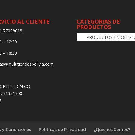
RVICIO AL CLIENTE
CATEGORIAS DE
PRODUCTOS
f. 77009018
PRODUCTOS EN OFERTA
0 – 12:30
0 – 18:30
as@multitiendasbolivia.com
ORTE TECNICO
f. 71331700
s.
 y Condiciones
Políticas de Privacidad
¿Quiénes Somos?