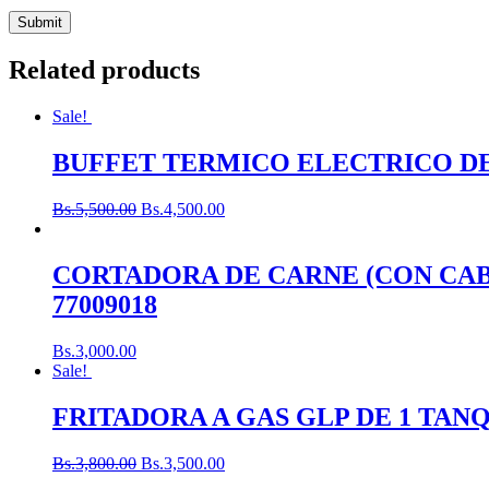
Related products
Sale!
BUFFET TERMICO ELECTRICO DE 4
Bs.
5,500.00
Bs.
4,500.00
CORTADORA DE CARNE (CON CABLE
77009018
Bs.
3,000.00
Sale!
FRITADORA A GAS GLP DE 1 TANQUE
Bs.
3,800.00
Bs.
3,500.00