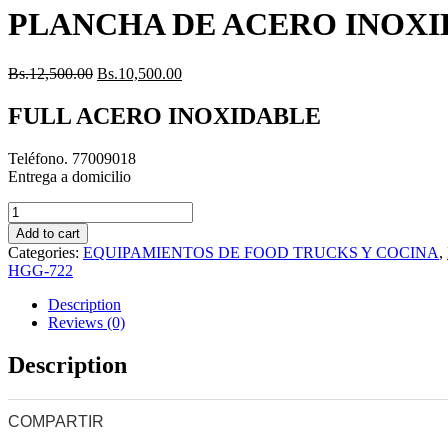
PLANCHA DE ACERO INOXIDA
Bs.
12,500.00
Bs.
10,500.00
FULL ACERO INOXIDABLE
Teléfono. 77009018
Entrega a domicilio
PLANCHA
DE
Add to cart
ACERO
Categories:
EQUIPAMIENTOS DE FOOD TRUCKS Y COCINA
,
INOXIDABLE
HGG-722
-
MODELO
Description
HGG-
Reviews (0)
48
GLP
Description
Más
Inf.
77009018
COMPARTIR
quantity
0
0
0
0