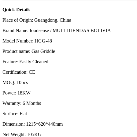
Quick Details
Place of Origin:
Guangdong, China
Brand Name:
foodsense / MULTITIENDAS BOLIVIA
Model Number:
HGG-48
Product name:
Gas Griddle
Feature:
Easily Cleaned
Certification:
CE
MOQ:
10pcs
Power:
18KW
Warranty:
6 Months
Surface:
Flat
Dimension:
1215*620*440mm
Net Weight:
105KG