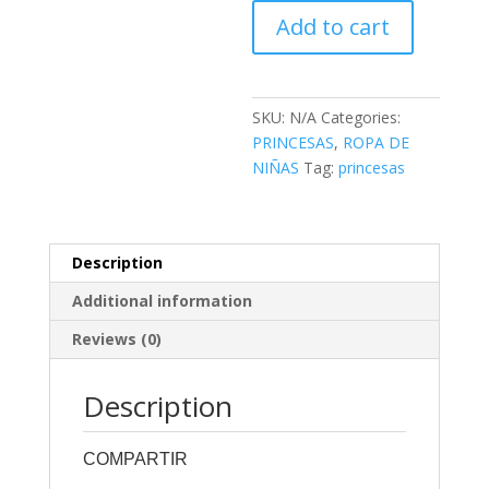
PRINCESAS
Add to cart
-
MC-
10
quantity
SKU:
N/A
Categories:
PRINCESAS
,
ROPA DE
NIÑAS
Tag:
princesas
Description
Additional information
Reviews (0)
Description
COMPARTIR
0
0
0
0