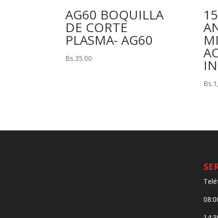
AG60 BOQUILLA
15
DE CORTE
A
PLASMA- AG60
M
A
Bs.
35.00
I
Bs.
1
SE
Telé
08:0
14:3