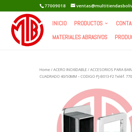
77009018
ventas@multitiendasboli
INICIO
PRODUCTOS
CONTA
MATERIALES ABRASIVOS
PRODU
Home
/
ACERO INOXIDABLE
/
ACCESORIOS PARA BA
CUADRADO 40/50MM – CODIGO PJ-B013-F2 Teléf. 77