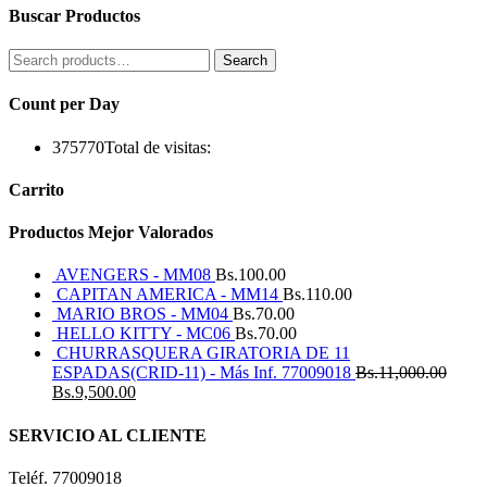
Buscar Productos
Search
Search
for:
Count per Day
375770
Total de visitas:
Carrito
Productos Mejor Valorados
AVENGERS - MM08
Bs.
100.00
CAPITAN AMERICA - MM14
Bs.
110.00
MARIO BROS - MM04
Bs.
70.00
HELLO KITTY - MC06
Bs.
70.00
CHURRASQUERA GIRATORIA DE 11
ESPADAS(CRID-11) - Más Inf. 77009018
Bs.
11,000.00
Bs.
9,500.00
SERVICIO AL CLIENTE
Teléf. 77009018