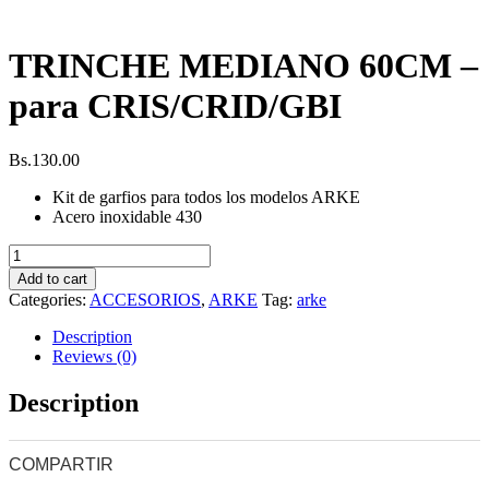
TRINCHE MEDIANO 60CM –
para CRIS/CRID/GBI
Bs.
130.00
Kit de garfios para todos los modelos ARKE
Acero inoxidable 430
TRINCHE
MEDIANO
Add to cart
60CM
Categories:
ACCESORIOS
,
ARKE
Tag:
arke
-
para
Description
CRIS/CRID/GBI
Reviews (0)
quantity
Description
COMPARTIR
0
0
0