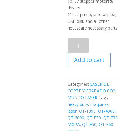
10. 57 stepper motors&
drivers
11. air pump, smoke pipe,
USB disk and all other
necessary necessary parts
150W
-
MODELO
Add to cart
QT-
1390
HEAVY
DUTY
Categories:
LASER DE
quantity
CORTE Y GRABADO CO2
,
MUNDO LASER
Tags:
heavy duty
,
maquinas
laser
,
QT-1390
,
QT-4060
,
QT-6090
,
QT-F30
,
QT-F30
MOPA
,
QT-F50
,
QT-F60