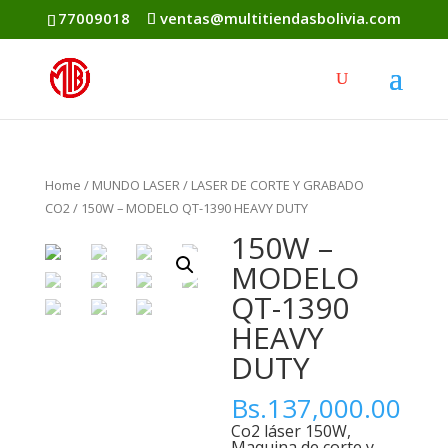
77009018
ventas@multitiendasbolivia.com
Home
/
MUNDO LASER
/
LASER DE CORTE Y GRABADO
CO2
/ 150W – MODELO QT-1390 HEAVY DUTY
150W –
MODELO
QT-1390
HEAVY
DUTY
Bs.
137,000.00
Co2 láser 150W,
Maquina de corte y