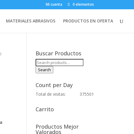
Mi cuenta
0 elementos
MATERIALES ABRASIVOS
PRODUCTOS EN OFERTA
Buscar Productos
O
Search
for:
Search
Count per Day
Total de visitas:
375501
Carrito
da
Productos Mejor
Valorados