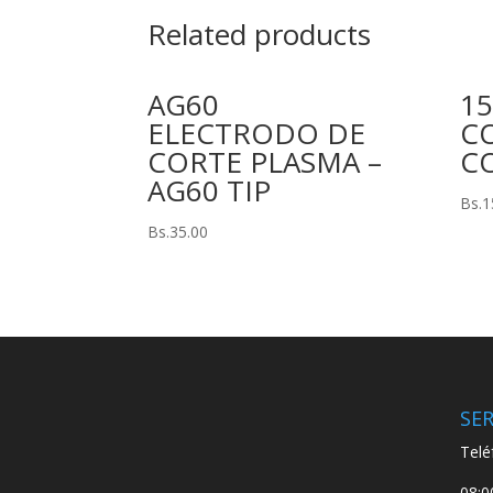
Related products
AG60
15
ELECTRODO DE
C
CORTE PLASMA –
C
AG60 TIP
Bs.
1
Bs.
35.00
SER
Telé
08:0