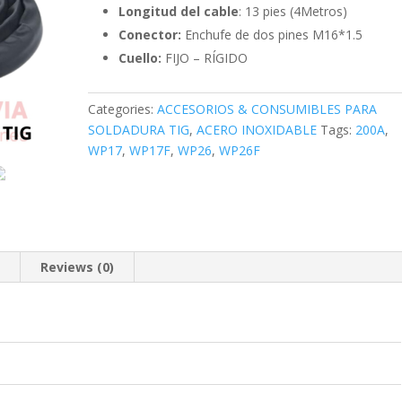
Longitud del cable
: 13 pies (4Metros)
Conector:
Enchufe de dos pines M16*1.5
Cuello:
FIJO – RÍGIDO
Categories:
ACCESORIOS & CONSUMIBLES PARA
SOLDADURA TIG
,
ACERO INOXIDABLE
Tags:
200A
,
WP17
,
WP17F
,
WP26
,
WP26F
n
Reviews (0)
0
0
0