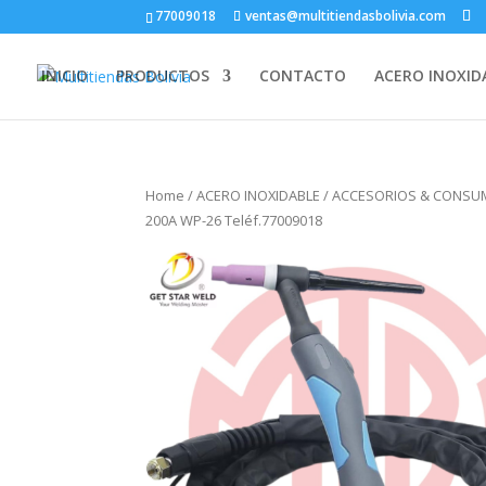
77009018
ventas@multitiendasbolivia.com
INICIO
PRODUCTOS
CONTACTO
ACERO INOXID
Home
/
ACERO INOXIDABLE
/
ACCESORIOS & CONSUM
200A WP-26 Teléf.77009018