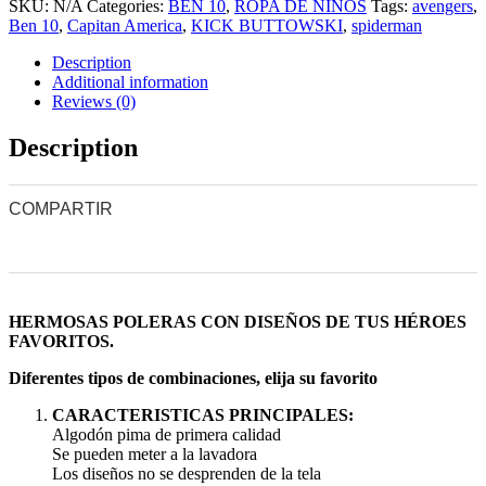
SKU:
N/A
Categories:
BEN 10
,
ROPA DE NIÑOS
Tags:
avengers
,
Ben 10
,
Capitan America
,
KICK BUTTOWSKI
,
spiderman
Description
Additional information
Reviews (0)
Description
COMPARTIR
0
0
0
0
0
HERMOSAS POLERAS CON DISEÑOS DE TUS HÉROES
FAVORITOS.
Diferentes tipos de combinaciones, elija su favorito
CARACTERISTICAS PRINCIPALES:
Algodón pima de primera calidad
Se pueden meter a la lavadora
Los diseños no se desprenden de la tela