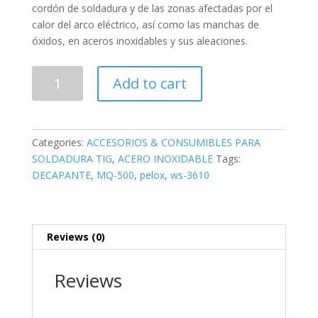
cordón de soldadura y de las zonas afectadas por el
calor del arco eléctrico, así como las manchas de
óxidos, en aceros inoxidables y sus aleaciones.
GEL
Add to cart
DECAPANTE
PARA
ACERO
INOXIDABLE
Categories:
ACCESORIOS & CONSUMIBLES PARA
-
SOLDADURA TIG
,
ACERO INOXIDABLE
Tags:
MQ-
DECAPANTE
,
MQ-500
,
pelox
,
ws-3610
500
Teléf.
77009018
quantity
Reviews (0)
Reviews