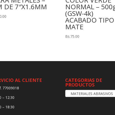
RA METALES –
COLOR VERDE
M DE 7″X1.6MM
NORMAL – 500
(GSW-4k)
0.00
ACABADO TIPO
MATE
Bs.
75.00
RVICIO AL CLIENTE
CATEGORIAS DE
PRODUCTOS
f. 77009018
MATERIALES ABRASIVOS
0 – 12:30
0 – 18:30