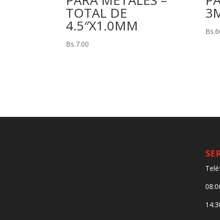
PARA METALES –
PA
TOTAL DE
3
4.5″X1.0MM
Bs.
6
Bs.
7.00
SE
Telé
08:0
14:3