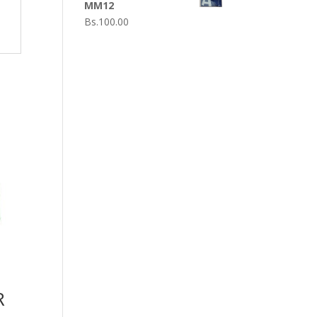
MM12
Bs.
100.00
R