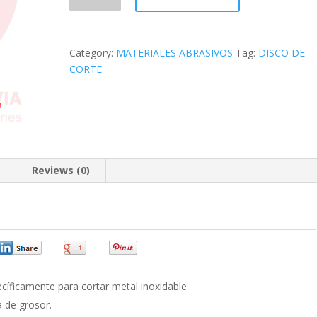
DE
CORTE
PARA
METALES
Category:
MATERIALES ABRASIVOS
Tag:
DISCO DE
-
CORTE
TOTAL
DE
7"X1.6MM
quantity
n
Reviews (0)
0
0
0
íficamente para cortar metal inoxidable.
 de grosor.