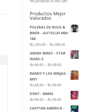
No products in the cart.
Productos Mejor
Valorados
POLERAS DE ROCK &
BIKER - AUTOLUX MM-
180
Bs.
250.00
–
Bs.
280.00
ANGRY BIRDS - STAR
WARS-5
Bs.
80.00
–
Bs.
90.00
RANDY Y LOS NINJAS -
M01
Bs.
80.00
–
Bs.
90.00
DOKY - MM03
Bs.
80.00
–
Bs.
90.00
CAPITAN AMERICA -