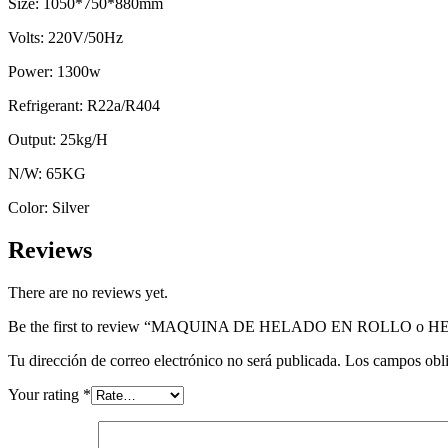
Size:
1050*750*880mm
Volts:
220V/50Hz
Power:
1300w
Refrigerant:
R22a/R404
Output:
25kg/H
N/W:
65KG
Color:
Silver
Reviews
There are no reviews yet.
Be the first to review “MAQUINA DE HELADO EN ROLLO o HE
Tu dirección de correo electrónico no será publicada.
Los campos obli
Your rating
*