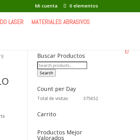
Mi cuenta
0 elementos
DO LASER
MATERIALES ABRASIVOS
Buscar Productos
TE
Search
for:
Search
LO
Count per Day
Total de visitas:
375652
Carrito
rte
Productos Mejor
Valorados