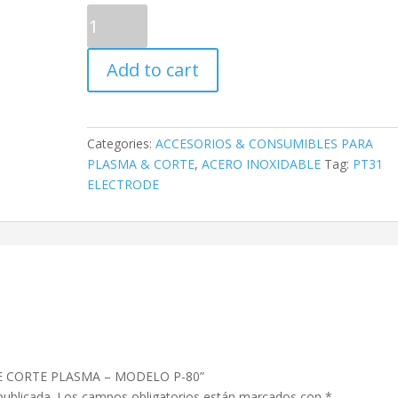
P-
80
ELECTRODO
Add to cart
DE
CORTE
PLASMA
-
Categories:
ACCESORIOS & CONSUMIBLES PARA
MODELO
PLASMA & CORTE
,
ACERO INOXIDABLE
Tag:
PT31
P-
ELECTRODE
80
quantity
 DE CORTE PLASMA – MODELO P-80”
publicada.
Los campos obligatorios están marcados con
*