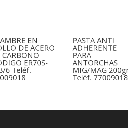
LAMBRE EN
PASTA ANTI
OLLO DE ACERO
ADHERENTE
L CARBONO –
PARA
ODIGO ER70S-
ANTORCHAS
3/6 Teléf.
MIG/MAG 200g
009018
Teléf. 77009018