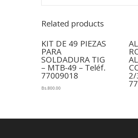
Related products
KIT DE 49 PIEZAS
A
PARA
R
SOLDADURA TIG
A
– MTB-49 – Teléf.
C
77009018
2/
77
Bs.
800.00