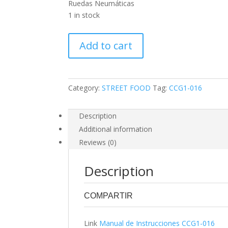
Ruedas Neumáticas
1 in stock
CCG1-
Add to cart
016
-
Carrito
de
Category:
STREET FOOD
Tag:
CCG1-016
Asado
Griego
Description
quantity
Additional information
Reviews (0)
Description
COMPARTIR
0
0
Link
Manual de Instrucciones CCG1-016