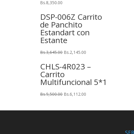
Bs.
8,350.00
DSP-006Z Carrito
de Panchito
Estandart con
Estante
Bs.
3,645.00
Bs.
2,145.00
CHLS-4R023 –
Carrito
Multifuncional 5*1
Bs.
9,500.00
Bs.
6,112.00
SER