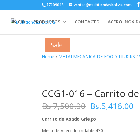
77009018
ventas@multitiendasbolivia.com
INICIO
PRODUCTOS
CONTACTO
ACERO INOXID
Sale!
Sale!
Sale!
Home
/
METALMECANICA DE FOOD TRUCKS
/
CCG1-016 – Carrito d
Bs.
7,500.00
Bs.
5,416.00
Carrito de Asado Griego
Mesa de Acero Inoxidable 430